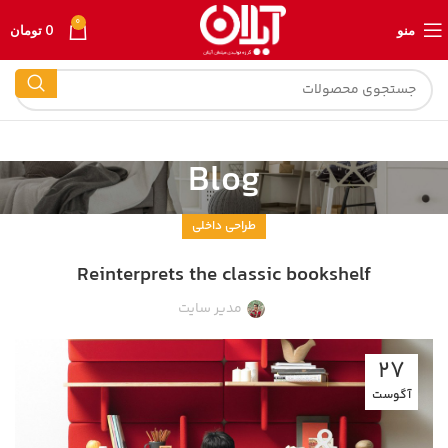
0
منو
0
تومان
Blog
طراحی داخلی
Reinterprets the classic bookshelf
مدیر سایت
27
آگوست