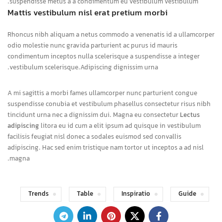
suspendisse metus a a condimentum eu vestibulum vestibulum.
Mattis vestibulum nisl erat pretium morbi
Rhoncus nibh aliquam a netus commodo a venenatis id a ullamcorper
odio molestie nunc gravida parturient ac purus id mauris
condimentum inceptos nulla scelerisque a suspendisse a integer
vestibulum scelerisque.Adipiscing dignissim urna.
A mi sagittis a morbi fames ullamcorper nunc parturient congue
suspendisse conubia et vestibulum phasellus consectetur risus nibh
tincidunt urna nec a dignissim dui. Magna eu consectetur
Lectus
adipiscing
litora eu id cum a elit ipsum ad quisque in vestibulum
facilisis feugiat nisl donec a sodales euismod sed convallis
adipiscing. Hac sed enim tristique nam tortor ut inceptos a ad nisl
magna.
Trends
Table
Inspiratio
Guide