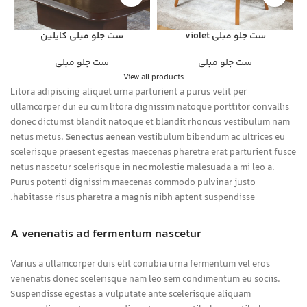
ست جلو مبلی violet
ست جلو مبلی کایلین
ست جلو مبلی
ست جلو مبلی
View all products
Litora adipiscing aliquet urna parturient a purus velit per
ullamcorper dui eu cum litora dignissim natoque porttitor convallis
donec dictumst blandit natoque et blandit rhoncus vestibulum nam
netus metus.
Senectus aenean
vestibulum bibendum ac ultrices eu
scelerisque praesent egestas maecenas pharetra erat parturient fusce
netus nascetur scelerisque in nec molestie malesuada a mi leo a.
Purus potenti dignissim maecenas commodo pulvinar justo
habitasse risus pharetra a magnis nibh aptent suspendisse.
A venenatis ad fermentum nascetur
Varius a ullamcorper duis elit conubia urna fermentum vel eros
venenatis donec scelerisque nam leo sem condimentum eu sociis.
Suspendisse egestas a vulputate ante scelerisque aliquam