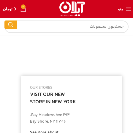
0
منو
0
تومان
OUR STORES
VISIT OUR NEW
STORE IN NEW YORK
294 Bay Meadows Ave.
Bay Shore, NY 11706
See More About