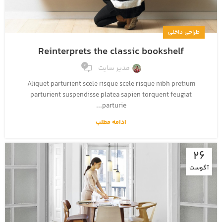
طراحی داخلی
Reinterprets the classic bookshelf
0
مدیر سایت
Aliquet parturient scele risque scele risque nibh pretium
parturient suspendisse platea sapien torquent feugiat
parturie...
ادامه مطلب
26
آگوست