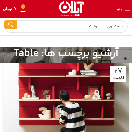
0
منو
0
تومان
آرشیو برچسب ها: Table
27
آگوست