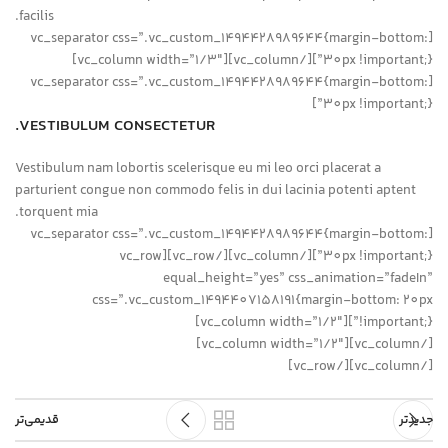
facilis.
[vc_separator css=”.vc_custom_1494428989644{margin-bottom:
30px !important;}”][/vc_column][vc_column width=”1/3″]
[vc_separator css=”.vc_custom_1494428989644{margin-bottom:
30px !important;}”]
VESTIBULUM CONSECTETUR.
Vestibulum nam lobortis scelerisque eu mi leo orci placerat a
parturient congue non commodo felis in dui lacinia potenti aptent
torquent mia.
[vc_separator css=”.vc_custom_1494428989644{margin-bottom:
30px !important;}”][/vc_column][/vc_row][vc_row
equal_height=”yes” css_animation=”fadeIn”
css=”.vc_custom_1494407158191{margin-bottom: 20px
!important;}”][vc_column width=”1/2″]
[/vc_column][vc_column width=”1/2″]
[/vc_column][/vc_row]
جدیدتر
قدیمی‌تر