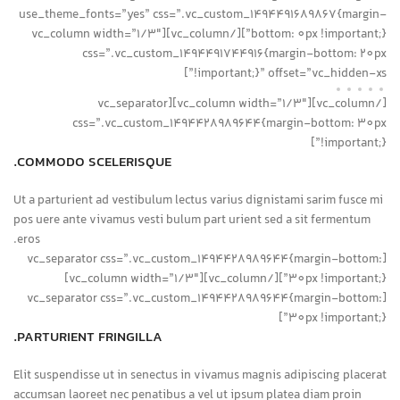
use_theme_fonts=”yes” css=”.vc_custom_1494491689867{margin-
bottom: 0px !important;}”][/vc_column][vc_column width=”1/3″
css=”.vc_custom_1494491744916{margin-bottom: 20px
!important;}” offset=”vc_hidden-xs”]
[/vc_column][vc_column width=”1/3″][vc_separator
css=”.vc_custom_1494428989644{margin-bottom: 30px
!important;}”]
COMMODO SCELERISQUE.
Ut a parturient ad vestibulum lectus varius dignistami sarim fusce mi
pos uere ante vivamus vesti bulum part urient sed a sit fermentum
eros.
[vc_separator css=”.vc_custom_1494428989644{margin-bottom:
30px !important;}”][/vc_column][vc_column width=”1/3″]
[vc_separator css=”.vc_custom_1494428989644{margin-bottom:
30px !important;}”]
PARTURIENT FRINGILLA.
Elit suspendisse ut in senectus in vivamus magnis adipiscing placerat
accumsan laoreet nec penatibus a vel ut ipsum platea diam proin