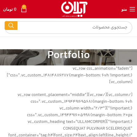
0
منو
0
تومان
Portfolio
[vc_row css_animation=”fadeIn”
css=”.vc_custom_1481481162117{margin-bottom: 6vh !important;}”]
[vc_column]
[/vc_column][/vc_row][vc_row content_placement=”middle”
css=”.vc_custom_1494491695681{margin-bottom: 6vh
!important;}”][vc_column width=”2/3″
css=”.vc_custom_1494491605998{margin-bottom: 20px
!important;}”][vc_custom_heading text=”ULLAMCORPER
CONSEQUAT PULVINAR SCELERISQUE”
font_container=”tag:h4|font_size:24|text_align:left|line_height:1″