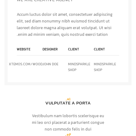
WE ARE CREATIVE AGENCY
Accum luctus dolor sit amet, consectetuer adipiscing
elit, sed diam nonummy nibh euismod tincidunt ut
laoreet dolore magna aliquam erat volutpat. Ut wisi
enim ad minim veniam, quis nostrud exerci tation.
WEBSITE
DESIGNER
CLIENT
CLIENT
XTEMOS.COM/WOOD
JOHN DOE
MINDSPARKLE
MINDSPARKLE
SHOP
SHOP
01.
VULPUTATE A PORTA
Vestibulum nam lobortis scelerisque eu
mi leo orci placerat a parturient congue
non commodo felis in dui
02.